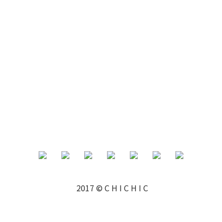
2017 © C H I C H I C