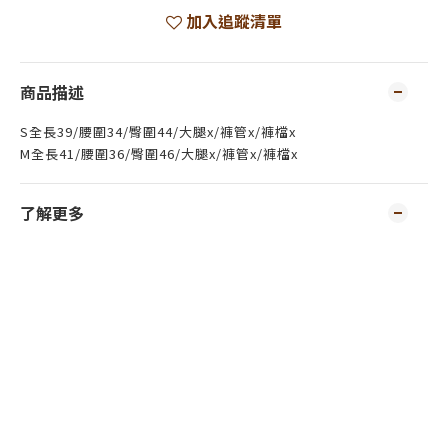
加入追蹤清單
商品描述
S全長39/腰圍34/臀圍44/大腿x/褲管x/褲檔x
M全長41/腰圍36/臀圍46/大腿x/褲管x/褲檔x
了解更多