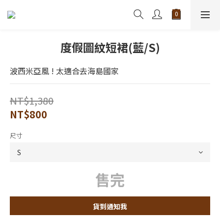
度假圖紋短裙(藍/S)
波西米亞風 ! 太適合去海島國家
NT$1,380
NT$800
尺寸
售完
貨到通知我