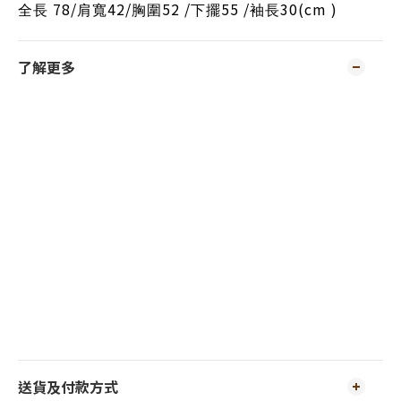
78/
42/
52 /
55 /
30(cm )
全長
肩寬
胸圍
下擺
袖長
了解更多
送貨及付款方式