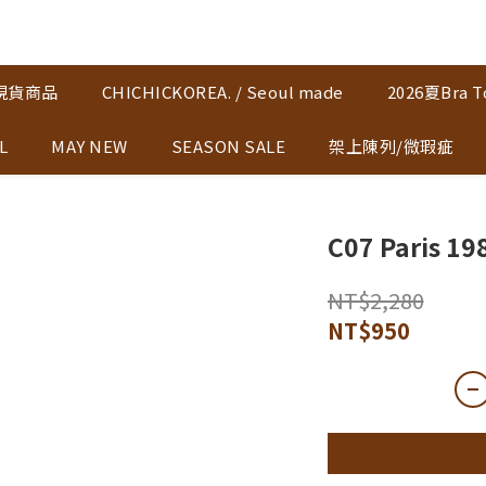
K現貨商品
CHICHICKOREA. / Seoul made
2026夏Bra T
L
MAY NEW
SEASON SALE
架上陳列/微瑕疵
C07 Paris
NT$2,280
NT$950