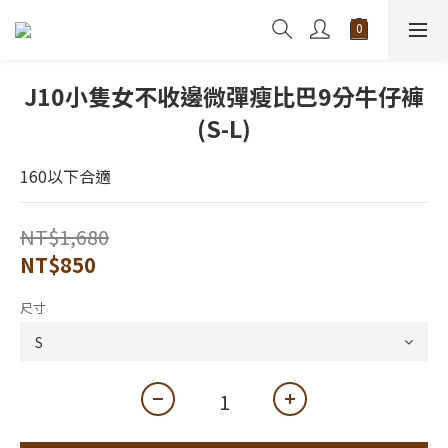
J10小隻女不收邊微彈瘦比巴9分牛仔褲
(S-L)
160以下合適
NT$1,680
NT$850
尺寸