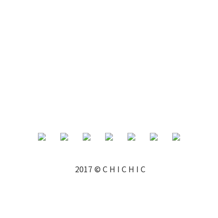
2017 © C H I C H I C