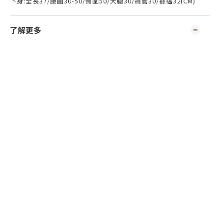
下身:全長37/腰圍30-50/臀圍50/大腿30/褲管30/褲檔32(CM)
了解更多