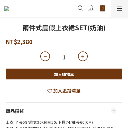
兩件式度假上衣裙SET(奶油)
NT$2,380
加入購物車
加入追蹤清單
商品描述
上衣:全長58/肩寬36/胸圍50/下擺74/袖長60(CM)