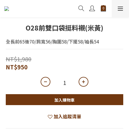
O28前雙口袋挺料襯(米黃)
全長前65後70/肩寬56/胸圍58/下擺58/袖長54
NT$1,980
NT$950
加入購物車
加入追蹤清單