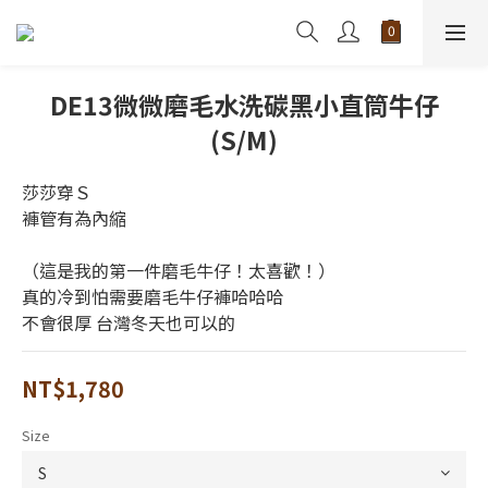
DE13微微磨毛水洗碳黑小直筒牛仔
(S/M)
莎莎穿Ｓ
褲管有為內縮
（這是我的第一件磨毛牛仔！太喜歡！）
真的冷到怕需要磨毛牛仔褲哈哈哈 
不會很厚 台灣冬天也可以的
NT$1,780
Size