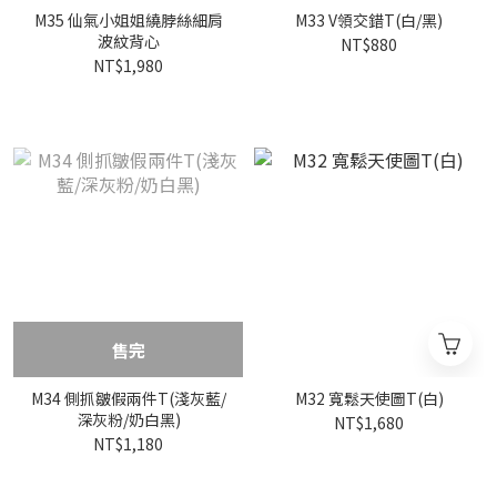
M35 仙氣小姐姐繞脖絲細肩
M33 V領交錯T(白/黑)
波紋背心
NT$880
NT$1,980
售完
M34 側抓皺假兩件T(淺灰藍/
M32 寬鬆天使圖T(白)
深灰粉/奶白黑)
NT$1,680
NT$1,180