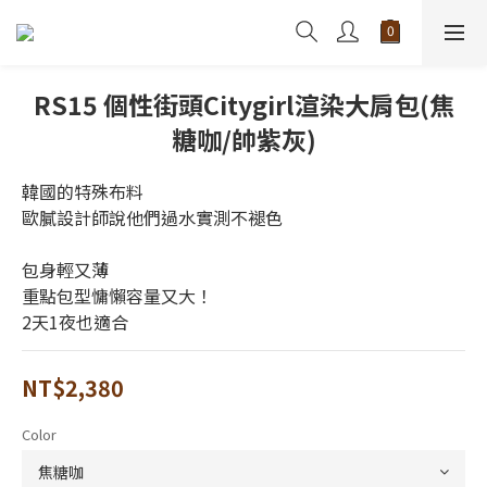
RS15 個性街頭Citygirl渲染大肩包(焦
糖咖/帥紫灰)
韓國的特殊布料
歐膩設計師說他們過水實測不褪色
包身輕又薄
重點包型慵懶容量又大！
2天1夜也適合
NT$2,380
Color