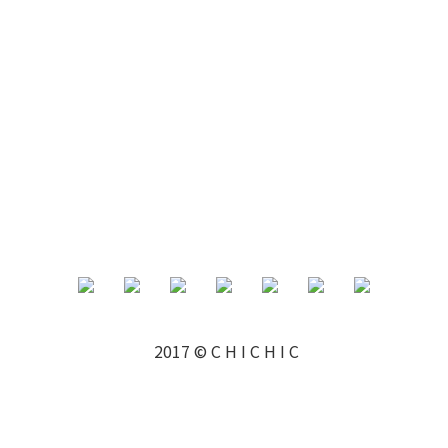
2017 © C H I C H I C